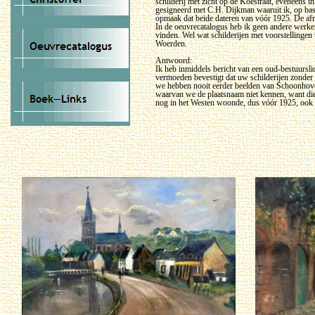
schilderij met zicht op de Koestraat, eveneens 
gesigneerd met C.H. Dijkman waaruit ik, op bas
opmaak dat beide dateren van vóór 1925. De afme
In de oeuvrecatalogus heb ik geen andere wer
vinden. Wel wat schilderijen met voorstellingen u
Woerden.
Antwoord:
Ik heb inmiddels bericht van een oud-bestuurslid
vermoeden bevestigt dat uw schilderijen zonder
we hebben nooit eerder beelden van Schoonhoven
waarvan we de plaatsnaam niet kennen, want die z
nog in het Westen woonde, dus vóór 1925, ook