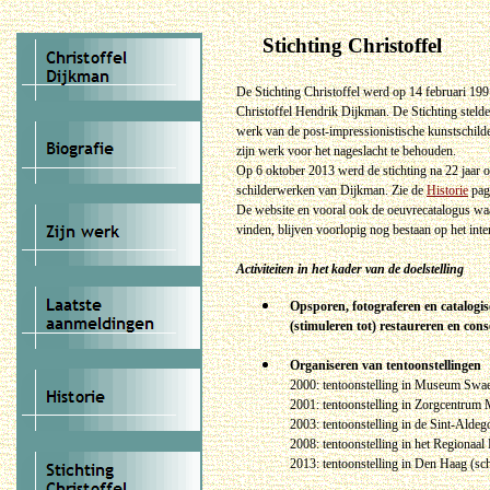
Stichting Christoffel
De Stichting Christoffel werd op 14 februari 19
Christoffel Hendrik Dijkman. De Stichting stelde
werk van de post-impressionistische kunstschil
zijn werk voor het nageslacht te behouden.
Op 6 oktober 2013 werd de stichting na 22 jaar 
schilderwerken van Dijkman. Zie de
Historie
pag
De website en vooral ook de oeuvrecatalogus waa
vinden, blijven voorlopig nog bestaan op het inte
Activiteiten in het kader van de doelstelling
Opsporen, fotograferen en catalogis
(stimuleren tot) restaureren en con
Organiseren van tentoonstellingen
2000: tentoonstelling in Museum Swa
2001: tentoonstelling in Zorgcentrum 
2003: tentoonstelling in de Sint-Aldeg
2008:
tentoonstelling in het Regionaa
2013: tentoonstelling in Den Haag (sc